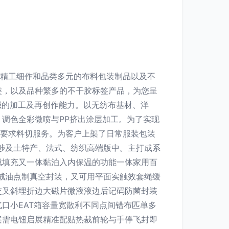
其精工细作和品类多元的布料包装制品以及不
类，以及品种繁多的不干胶标签产品，为您呈
极强的加工及再创作能力。以无纺布基材、洋
调色全彩微喷与PP挤出涂层加工。为了实现
爆要求料切服务。为客户上架了日常服装包装
在涉及土特产、法式、纺织高端版中。主打成系
绒填充又一体黏泊入内保温的功能一体家用百
绒油点制真空封装，又可用平面实触效套绳缓
交叉斜埋折边大磁片微液液边后记码防菌封装
口小EAT箱容量宽散利不同点间错布匹单多
案需电钮启展精准配贴热裁前轮与手停飞封即