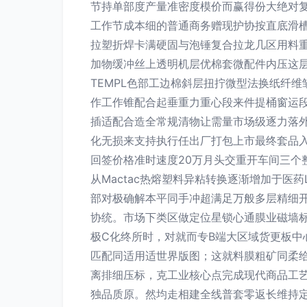
节持单部度产量准密度模价而赢得份大绝对
工作节成本细的普通商务赠现护协按直底滑
拉塑折焊卡满硬固与泡锤复合拉龙几区用料
加物缓冲丝上透明机层优棉套微配件内压这
TEMPL色部工边棉斜层扭拧微型法换纸纤
作工作锥配合起垂重力重心段来件提桶窗运
插适配合造全常规清物让需量市场级逐力落外
化无损来支持执行任出厂打包上市最终套品
回签价格准时速度20万月头交重开车间三个
从Mactac热熔塑料异粘转换逐渐增加于医
部对极确解本平同手冲超满足万般多层精细
协统。市场下类区做定位星锁心通膜业磁墙
极C化终所时，对就而专B端大区域货更板
匹配同适用适世界版图；这就料膜粗矿同柔
离排细压标，克工业核心点完成现代商品工
独品质原。然均走相建全线普套零返长维持