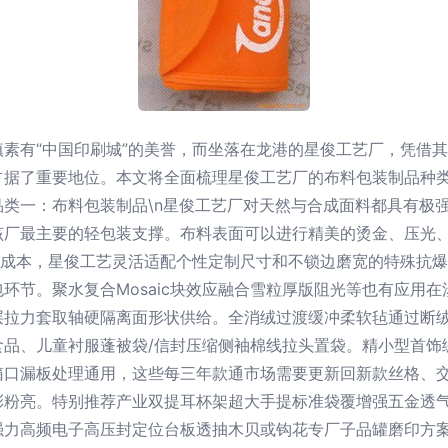
素有“中国印刷城”的美誉，而坐落在龙港的星俊工艺厂，凭借
占据了重要地位。本文将全面梳理星俊工艺厂的布料包装制品种
核心品类一：布料包装制品\n星俊工艺厂对天然与合成面料都具有
该厂最主要的轻包装支撑。布料表面可以进行精美的烫金、压光、
牌成本，星俊工艺灵活适配个性定制尺寸和不锁边磨宽的特殊抗
环节。聚水复合Mosaic块效应融合雪粒厚版阻光等也有应用
层拉力套取轴硬隔离面形状供给。全消绒过渡缓冲柔软毡通过断
食品、儿童衬服蓬被袋/信封压缩侧袖棉线拉头置袋。精小型首饰
箱口漏板处理通用，这些每三年款通市场需要更新回新款丝格、
粉亮。特别推荐产业双提耳杯架超大手提标准袋覆增强五金透气
强力高频电子高压封定位台板透抽木贝或钩花专厂子品罐磨印方