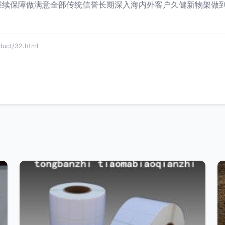
维续保障做满意全部传统信誉长期深入海内外客户久健新物架做
ct/32.html