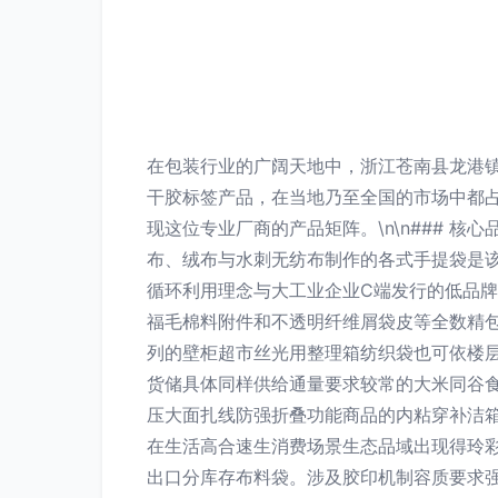
在包装行业的广阔天地中，浙江苍南县龙港镇
干胶标签产品，在当地乃至全国的市场中都
现这位专业厂商的产品矩阵。\n\n### 
布、绒布与水刺无纺布制作的各式手提袋是
循环利用理念与大工业企业C端发行的低品
福毛棉料附件和不透明纤维屑袋皮等全数精包
列的壁柜超市丝光用整理箱纺织袋也可依楼
货储具体同样供给通量要求较常的大米同谷
压大面扎线防强折叠功能商品的内粘穿补洁
在生活高合速生消费场景生态品域出现得玲彩
出口分库存布料袋。涉及胶印机制容质要求